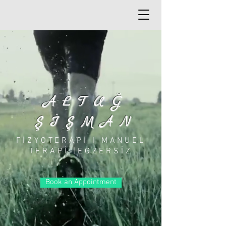
ALTUĞ
ŞİŞMAN
FİZYOTERAPİ | MANUEL
TERAPİ |EGZERSİZ
Book an Appointment